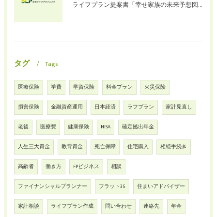
ライフプラン提案書「幸せ家族の未来予想図」（お試版）を始めます
タグ
Tags
医療保険
学費
学資保険
料金プラン
火災保険
損害保険
金融資産運用
日本経済
ラフプラン
家計見直し
老後
医療費
健康保険
NISA
確定拠出年金
人生三大資金
教育資金
死亡保障
住宅購入
相続手続き
高齢者
働き方
FPビジネス
相談
ファイナンシャルプランナー
フラット35
住まいアドバイザー
家計相談
ライフプラン作成
問い合わせ
連絡先
年金