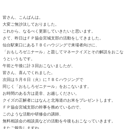
皆さん、こんばんは。
大変ご無沙汰しておりました。
これから、なるべく更新していきたいと思います。
さて、昨日はＦＰ協会宮城支部の活動をしてきました。
仙台駅東口にあるＴＢＣハウジングで来場者向けに、
「おもしろゼニナール」と題してマネークイズとその解説をおこな
うというもです。
午前と午後に計３回おこないましたが、
皆さん、喜んでくれました。
次回は５月６日（火）にＴＢＣハウジングで
同じく「おもしろゼニナール」をおこないます。
お時間のある方は是非、お越しください。
クイズの正解者にはなんと北海道のお米をプレゼントします。
ＦＰ協会宮城支部の幹事を務めているので、
このような活動や研修会の講師、
無料相談会の相談員などの活動を今後もおこなっていきます。
またご報告しますね。