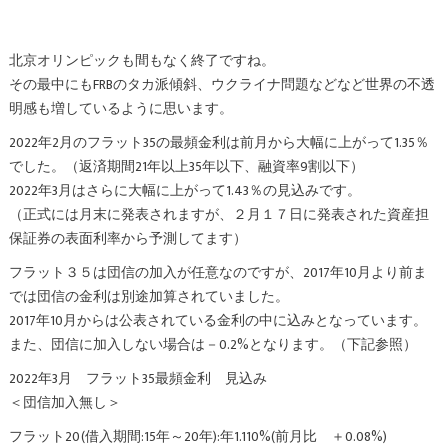
北京オリンピックも間もなく終了ですね。
その最中にもFRBのタカ派傾斜、ウクライナ問題などなど世界の不透
明感も増しているように思います。
2022年2月のフラット35の最頻金利は前月から大幅に上がって1.35％
でした。（返済期間21年以上35年以下、融資率9割以下）
2022年3月はさらに大幅に上がって1.43％の見込みです。
（正式には月末に発表されますが、２月１７日に発表された資産担
保証券の表面利率から予測してます）
フラット３５は団信の加入が任意なのですが、2017年10月より前ま
では団信の金利は別途加算されていました。
2017年10月からは公表されている金利の中に込みとなっています。
また、団信に加入しない場合は－0.2%となります。（下記参照）
2022年3月 フラット35最頻金利 見込み
＜団信加入無し＞
フラット20(借入期間:15年～20年):年1.110%(前月比 ＋0.08%)