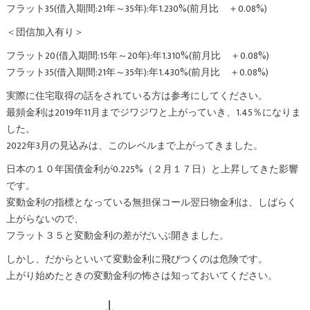
フラット35(借入期間:21年～35年):年1.230%(前月比 ＋0.08%)
＜団信加入有り＞
フラット20(借入期間:15年～20年):年1.310%(前月比 ＋0.08%)
フラット35(借入期間:21年～35年):年1.430%(前月比 ＋0.08%)
実際に住宅取得の話をされている方は参考にしてください。
最頻金利は2019年11月までジワジワと上がっていき、1.45％になりま
した。
2022年3月の見込みは、このレベルまで上がってきました。
日本の１０年国債金利が0.225%（２月１７日）と上昇してきた影響
です。
変動金利の指標となっている無担保コール翌日物金利は、しばらく
上がらないので、
フラット３５と変動金利の差がだいぶ開きました。
しかし、だからといいて変動金利に飛びつくのは危険です。
上がり始めたときの変動金利の怖さは知っておいてください。
↓