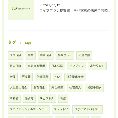
2025/06/17
ライフプラン提案書「幸せ家族の未来予想図」（お試版）を始めます
タグ
Tags
医療保険
学費
学資保険
料金プラン
火災保険
損害保険
金融資産運用
日本経済
ラフプラン
家計見直し
老後
医療費
健康保険
NISA
確定拠出年金
人生三大資金
教育資金
死亡保障
住宅購入
相続手続き
高齢者
働き方
FPビジネス
相談
ファイナンシャルプランナー
フラット35
住まいアドバイザー